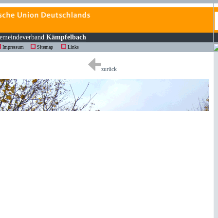
emeindeverband
Kämpfelbach
Impressum
Sitemap
Links
zurück