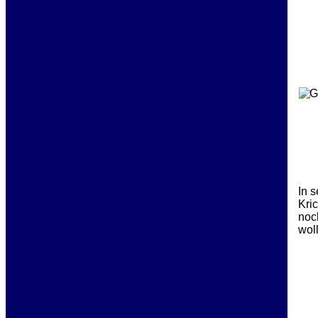
rech
In 
Kri
noc
wol