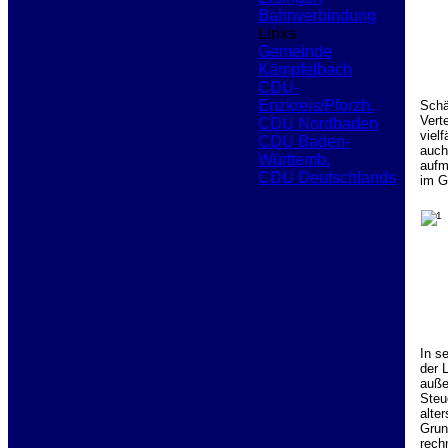
Ersingen
Bahnverbindung
Links
Gemeinde
Kämpfelbach
CDU-
Enzkreis/Pforzh.
Schä
Vert
CDU Nordbaden
viel
CDU Baden-
auch
Württemb.
aufm
CDU Deutschlands
im G
In s
der 
auße
Steu
alte
Grun