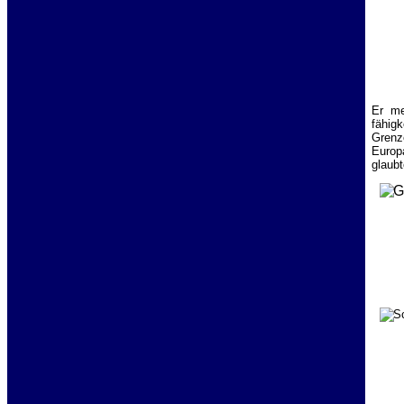
Er me
fähig
Grenz
Europ
glaubt