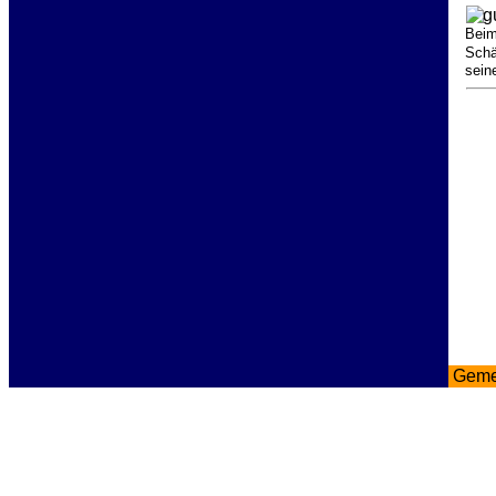
Beim
Schä
sein
Gem