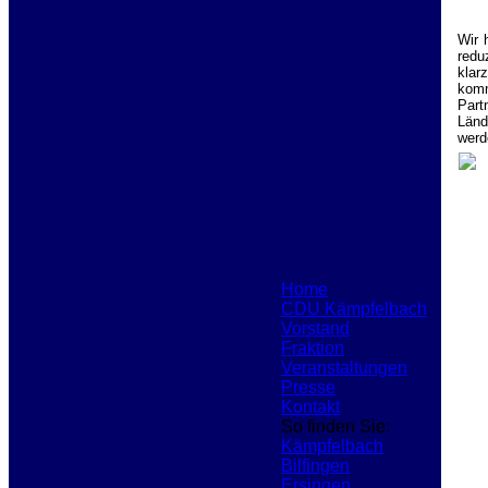
Wir 
redu
klar
kom
Part
Länd
werd
Home
CDU Kämpfelbach
Vorstand
Fraktion
Veranstaltungen
Presse
Kontakt
So finden Sie:
Kämpfelbach
Bilfingen