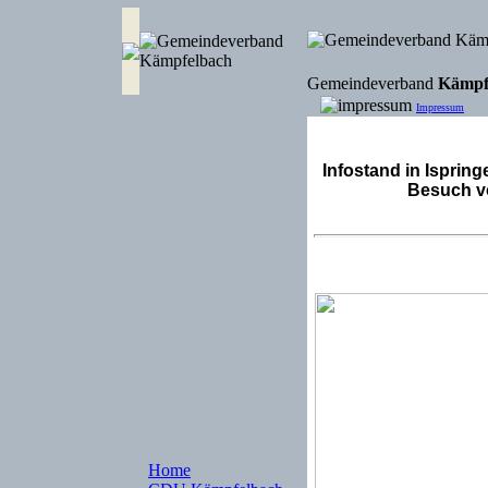
Gemeindeverband
Kämpf
Impressum
Infostand in Isprin
Besuch v
Home