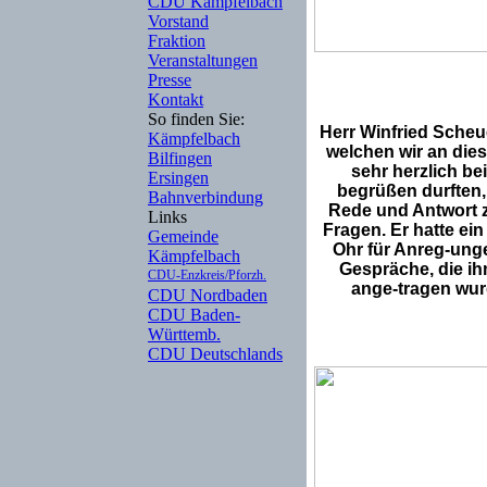
CDU Kämpfelbach
Vorstand
Fraktion
Veranstaltungen
Presse
Kontakt
So finden Sie:
Herr Winfried Sche
Kämpfelbach
welchen wir an die
Bilfingen
sehr herzlich be
Ersingen
begrüßen durften,
Bahnverbindung
Rede und Antwort z
Links
Fragen. Er hatte ein
Gemeinde
Ohr für Anreg-ung
Kämpfelbach
Gespräche, die ih
CDU-Enzkreis/Pforzh.
ange-tragen wur
CDU Nordbaden
CDU Baden-
Württemb.
CDU Deutschlands