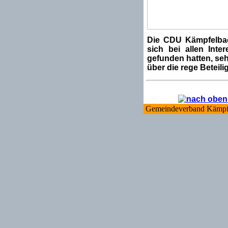
Die CDU Kämpfelba
sich bei allen Int
gefunden hatten, seh
über die rege Beteili
Gemeindeverband Kämpf