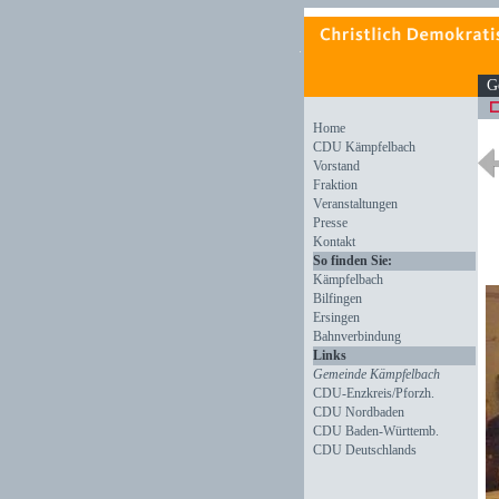
G
Home
CDU Kämpfelbach
Vorstand
Fraktion
Veranstaltungen
Presse
Kontakt
So finden Sie:
Kämpfelbach
Bilfingen
Ersingen
Bahnverbindung
Links
Gemeinde Kämpfelbach
CDU-Enzkreis/Pforzh.
CDU Nordbaden
CDU Baden-Württemb.
CDU Deutschlands