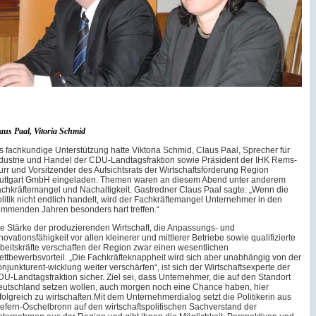
aus Paal, Vitoria Schmid
s fachkundige Unterstützung hatte Viktoria Schmid, Claus Paal, Sprecher für
dustrie und Handel der CDU-Landtagsfraktion sowie Präsident der IHK Rems-
rr und Vorsitzender des Aufsichtsrats der Wirtschaftsförderung Region
tuttgart GmbH eingeladen. Themen waren an diesem Abend unter anderem
chkräftemangel und Nachaltigkeit. Gastredner Claus Paal sagte: „Wenn die
litik nicht endlich handelt, wird der Fachkräftemangel Unternehmer in den
mmenden Jahren besonders hart treffen.“
e Stärke der produzierenden Wirtschaft, die Anpassungs- und
novationsfähigkeit vor allen kleinerer und mittlerer Betriebe sowie qualifizierte
beitskräfte verschaffen der Region zwar einen wesentlichen
ttbewerbsvorteil. „Die Fachkräfteknappheit wird sich aber unabhängig von der
njunkturent-wicklung weiter verschärfen“, ist sich der Wirtschaftsexperte der
U-Landtagsfraktion sicher. Ziel sei, dass Unternehmer, die auf den Standort
utschland setzen wollen, auch morgen noch eine Chance haben, hier
folgreich zu wirtschaften.Mit dem Unternehmerdialog setzt die Politikerin aus
efern-Öschelbronn auf den wirtschaftspolitischen Sachverstand der