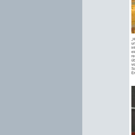
„H
un
in
ei
re
üb
vo
Sc
Er