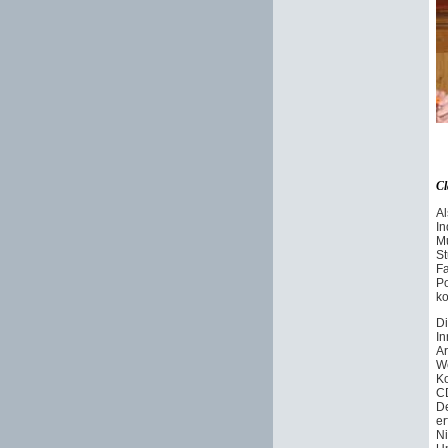
Cl
Al
In
Mu
S
Fa
Po
ko
Di
In
Ar
We
Ko
CD
De
er
Ni