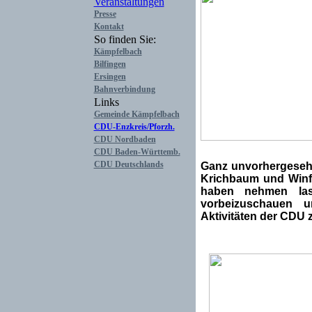
Fraktion
Veranstaltungen
Presse
Kontakt
So finden Sie:
Kämpfelbach
Bilfingen
Ersingen
Bahnverbindung
Links
Gemeinde Kämpfelbach
CDU-Enzkreis/Pforzh.
CDU Nordbaden
CDU Baden-Württemb.
CDU Deutschlands
Ganz unvorhergeseh
Krichbaum und Winfr
haben nehmen las
vorbeizuschauen 
Aktivitäten der CDU