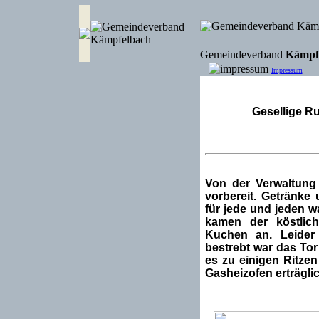
Gemeindeverband
Kämpf
Impressum
Links
Gä
Gesellige Ru
Von der Verwaltung 
vorbereit. Getränke
für jede und jeden 
kamen der köstlic
Kuchen an. Leider
bestrebt war das To
es zu einigen Ritze
Gasheizofen erträglic