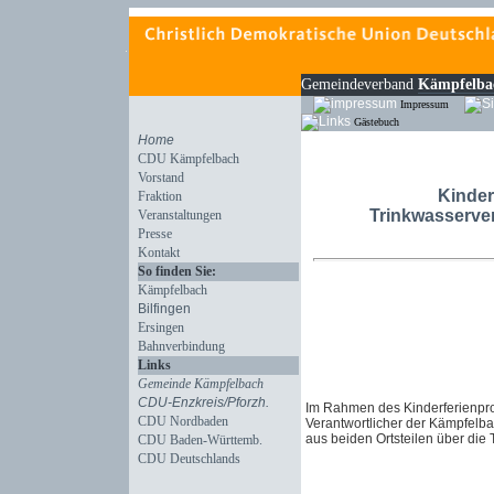
Gemeindeverband
Kämpfelba
Impressum
Gästebuch
Home
CDU Kämpfelbach
Vorstand
Kinde
Fraktion
Trinkwasserver
Veranstaltungen
Presse
Kontakt
So finden Sie:
Kämpfelbach
Bilfingen
Ersingen
Bahnverbindung
Links
Gemeinde Kämpfelbach
CDU-Enzkreis/Pforzh.
Im Rahmen des Kinderferienpro
CDU Nordbaden
Verantwortlicher der Kämpfelb
aus beiden Ortsteilen über die
CDU Baden-Württemb.
CDU Deutschlands